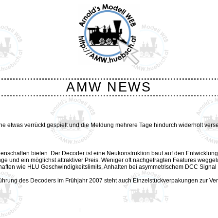
AMW NEWS
e etwas verrückt gespielt und die Meldung mehrere Tage hindurch widerholt versen
nschaften bieten. Der Decoder ist eine Neukonstruktion baut auf den Entwicklunge
und ein möglichst attraktiver Preis. Weniger oft nachgefragten Features weggela
haften wie HLU Geschwindigkeitslimits, Anhalten bei asymmetrischem DCC Signal u
nführung des Decoders im Frühjahr 2007 steht auch Einzelstückverpakungen zur Ve