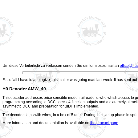
Um diese Verteilerliste zu verlassen senden Sie ein formloses mail an
office@hu
Fist of all I have to apologize, this mailer was going mad last week. It has sent
H0 Decoder AMW_40
This decoder addresses price sensible model railroaders, who whish access to good
programming according to DCC specs, 4 function outputs and a extremely attractive 
asymmetric DCC and preparation for BiDi is implemented.
The decoder ships with wires, in a box of 5 units. During the startup phase in sp
More information and documentation is available on
the procuct page