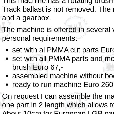
This machine has a rotating brush 
Track ballast is not removed. Th
and a gearbox.
The machine is offered in several 
personal requirements:
set with al PMMA cut parts
Euro
set with all PMMA parts and mo
brush
Euro 67,-
assembled machine without bo
ready to run machine
Euro 260
On request I can assemble the mac
one part in 2 length which allows t
About 10cm for European LGB narr