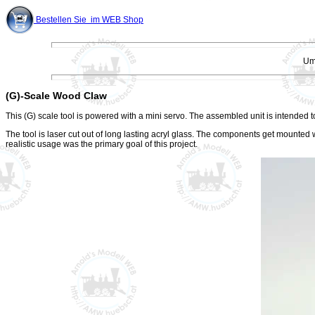
Bestellen Sie im WEB Shop
Um 
(G)-Scale Wood Claw
This (G) scale tool is powered with a mini servo.
The assembled unit is intended t
The tool is laser cut out of long lasting acryl glass. The components get mounte
realistic usage was the primary goal of this project.