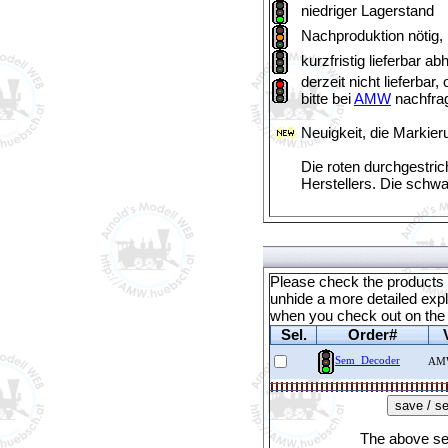
niedriger Lagerstand
Nachproduktion nötig,
kurzfristig lieferbar a
derzeit nicht lieferba
bitte bei
AMW
nachfra
Neuigkeit, die Markier
Die roten durchgestric
Herstellers. Die schw
Please check the products y
unhide a more detailed expl
when you check out on th
Sel.
Order#
Sem_Decoder
AM
The above sel