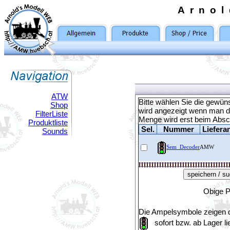
Arno
ATW
Bitte wählen Sie die gewü
Shop
wird angezeigt wenn man d
FilterListe
Menge wird erst beim Absch
Produktliste
Sel.
Nummer
Liefera
Sounds
Sem_Decoder
AMW
Obige P
Die Ampelsymbole zeigen di
sofort bzw. ab Lager li