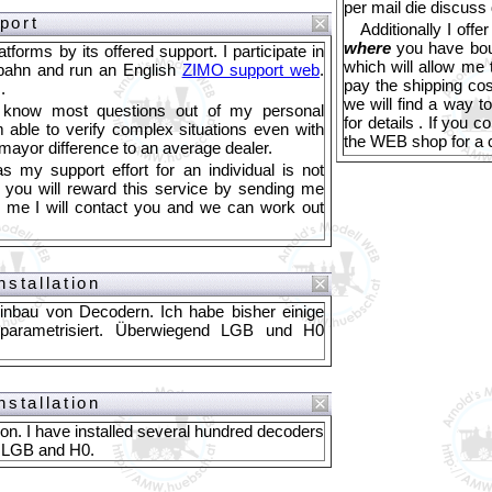
per mail die discuss 
port
Additionally I off
where
you have boug
tforms by its offered support. I participate in
which will allow me 
bahn and run an English
ZIMO support web
.
pay the shipping co
.
we will find a way t
nd know most questions out of my personal
for details . If you 
m able to verify complex situations even with
the WEB shop for a c
mayor difference to an average dealer.
my support effort for an individual is not
hat you will reward this service by sending me
m me I will contact you and we can work out
nstallation
nbau von Decodern. Ich habe bisher einige
parametrisiert. Überwiegend LGB und H0
nstallation
ion. I have installed several hundred decoders
in LGB and H0.