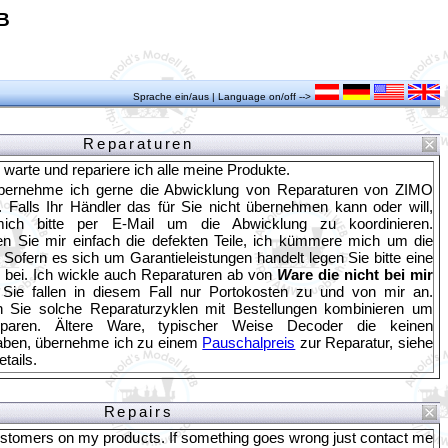
B
Sprache ein/aus | Language on/off -->
Reparaturen
 warte und repariere ich alle meine Produkte.
bernehme ich gerne die Abwicklung von Reparaturen von ZIMO
 Falls Ihr Händler das für Sie nicht übernehmen kann oder will,
mich bitte per E-Mail um die Abwicklung zu koordinieren.
n Sie mir einfach die defekten Teile, ich kümmere mich um die
ofern es sich um Garantieleistungen handelt legen Sie bitte eine
bei. Ich wickle auch Reparaturen ab von
W
are die nicht bei mir
 Sie fallen in diesem Fall nur Portokosten zu und von mir an.
n Sie solche Reparaturzyklen mit Bestellungen kombinieren um
paren. Ältere Ware, typischer Weise Decoder die keinen
aben, übernehme ich zu einem
Pauschalpreis
zur Reparatur, siehe
ails.
Repairs
customers on my products. If something goes wrong just contact me