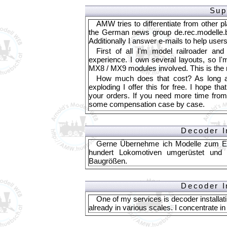
Sup
AMW tries to differentiate from other pla
the German news group de.rec.modelle.
Additionally I answer e-mails to help users
First of all I'm model railroader a
experience. I own several layouts, so I'
MX8 / MX9 modules involved. This is the 
How much does that cost? As long as 
exploding I offer this for free. I hope t
your orders. If you need more time fro
some compensation case by case.
Decoder I
Gerne Übernehme ich Modelle zum Ei
hundert Lokomotiven umgerüstet und 
Baugrößen.
Decoder I
One of my services is decoder installat
already in various scales. I concentrate 