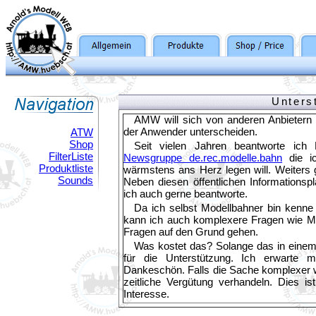
Unters
AMW will sich von anderen Anbietern 
der Anwender unterscheiden.
ATW
Shop
Seit vielen Jahren beantworte ich
FilterListe
Newsgruppe de.rec.modelle.bahn
die ic
Produktliste
wärmstens ans Herz legen will. Weiters 
Sounds
Neben diesen öffentlichen Informationspl
ich auch gerne beantworte.
Da ich selbst Modellbahner bin kenne
kann ich auch komplexere Fragen wie M
Fragen auf den Grund gehen.
Was kostet das? Solange das in einem
für die Unterstützung. Ich erwarte m
Dankeschön. Falls die Sache komplexer wi
zeitliche Vergütung verhandeln. Dies i
Interesse.