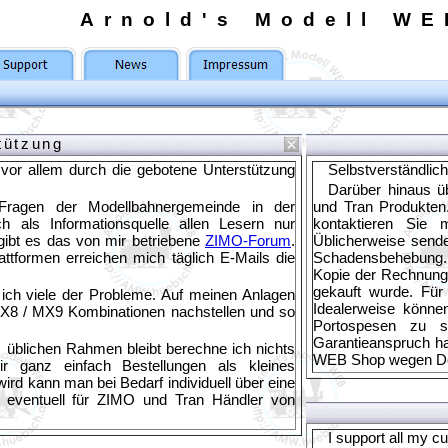
Arnold's Modell WE
tützung
vor allem durch die gebotene Unterstützung
Selbstverständlich
Darüber hinaus ü
 Fragen der Modellbahnergemeinde in der
und Tran Produkten.
h als Informationsquelle allen Lesern nur
kontaktieren Sie 
gibt es das von mir betriebene
ZIMO-Forum
.
Üblicherweise sende
attformen erreichen mich täglich E-Mails die
Schadensbehebung. S
Kopie der Rechnung 
gekauft wurde. Für
 ich viele der Probleme. Auf meinen Anlagen
Idealerweise könne
X8 / MX9 Kombinationen nachstellen und so
Portospesen zu s
Garantieanspruch h
 üblichen Rahmen bleibt berechne ich nichts
WEB Shop wegen Det
ir ganz einfach Bestellungen als kleines
rd kann man bei Bedarf individuell über eine
st eventuell für ZIMO und Tran Händler von
I support all my 