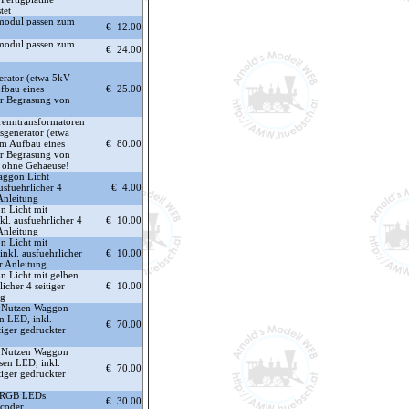
tet
rmodul passen zum
€ 12.00
rmodul passen zum
€ 24.00
rator (etwa 5kV
fbau eines
€ 25.00
ur Begrasung von
Trenntransformatoren
generator (etwa
m Aufbau eines
€ 80.00
ur Begrasung von
 ohne Gehaeuse!
aggon Licht
usfuehrlicher 4
€ 4.00
 Anleitung
n Licht mit
kl. ausfuehrlicher 4
€ 10.00
 Anleitung
n Licht mit
nkl. ausfuehrlicher
€ 10.00
er Anleitung
n Licht mit gelben
icher 4 seitiger
€ 10.00
ng
ch Nutzen Waggon
en LED, inkl.
€ 70.00
tiger gedruckter
ch Nutzen Waggon
sen LED, inkl.
€ 70.00
tiger gedruckter
6 RGB LEDs
€ 30.00
ecoder