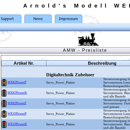
Arnold's Modell WE
AMW - Preisliste
Artikel Nr.
Beschreibung
Digitaltechnik Zubehoer
Stromversorgung 
MX82PowerP
Servo_Power_Platine
Servomotoren Leerp
Bestueckungsaufdr
Stromversorgung 
MX82PowerK
Servo_Power_Platine
Servomotoren. Bausa
und alle Bauteile
Stromversorgung 
MX82PowerF
Servo_Power_Platine
Servomotoren. Ferti
und getestet
Stromversorgung 
WX10PowerP
Servo_Power_Platine
Servomotoren Leerp
Bestueckungsaufdr
Stromversorgung 
WX10PowerK
Servo_Power_Platine
Servomotoren. Bausa
und alle Bauteile