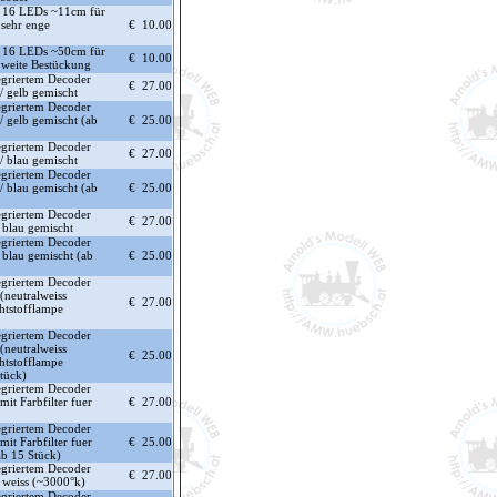
k 16 LEDs ~11cm für
 sehr enge
€ 10.00
k 16 LEDs ~50cm für
€ 10.00
 weite Bestückung
tegriertem Decoder
€ 27.00
/ gelb gemischt
tegriertem Decoder
/ gelb gemischt (ab
€ 25.00
tegriertem Decoder
€ 27.00
/ blau gemischt
tegriertem Decoder
/ blau gemischt (ab
€ 25.00
tegriertem Decoder
€ 27.00
 blau gemischt
tegriertem Decoder
 blau gemischt (ab
€ 25.00
tegriertem Decoder
(neutralweiss
€ 27.00
htstofflampe
tegriertem Decoder
(neutralweiss
€ 25.00
htstofflampe
tück)
tegriertem Decoder
it Farbfilter fuer
€ 27.00
tegriertem Decoder
it Farbfilter fuer
€ 25.00
ab 15 Stück)
tegriertem Decoder
€ 27.00
weiss (~3000°k)
tegriertem Decoder