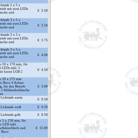
tstab 2 x 5 x
rieb mit zwei LEDs
€ 3.50
läuche und
tstab 3 x 5 x
rieb mit zwei LEDs
€ 3.50
läuche und
tstab 3 x 5 x
rieb mit zwei LEDs
€ 3.75
läuche und
tstab 3 x 5 x
rieb mit zwei LEDs
€ 4.00
läuche und
x 10 x 170 mm, für
i LEDs inkl. 2
€ 4.50
für kurze LGB 2
x 20 x 275 mm
für Roco 4 Achser
, für den Betrieb
€ 3.00
. 2 Abblendschläuche
fen
 Lichtstab warm
€ 9.50
 Lichtstab weiß
€ 9.50
Lichtstab gelb
€ 9.50
x 5 x 130 mm, für
er LED inkl.
eflektorblech und
€ 15.00
r Roco