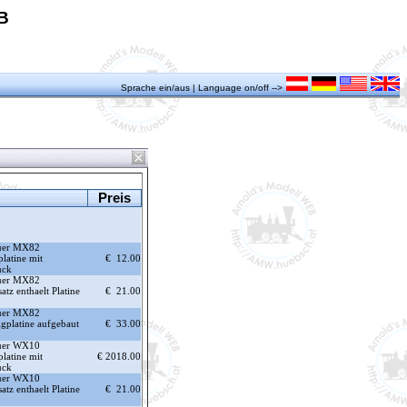
B
Sprache ein/aus | Language on/off -->
Preis
fuer MX82
latine mit
€ 12.00
uck
fuer MX82
tz enthaelt Platine
€ 21.00
fuer MX82
gplatine aufgebaut
€ 33.00
fuer WX10
latine mit
€ 2018.00
uck
fuer WX10
tz enthaelt Platine
€ 21.00