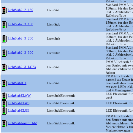
Reflektroffolie
Standard PMMA Lich
150mm, für den Bet
LichtStab2_2_150
LichtStab
inkl. 2 Abblendsch
Reflektroffolie
Standard PMMA Lich
150mm, für den Bet
LichtStab2_3_150
LichtStab
inkl. 2 Abblendsch
Reflektroffolie
Standard PMMA Lich
200mm, für den Bet
LichtStab2_3_200
LichtStab
inkl. 2 Abblendsch
Reflektroffolie
Standard PMMA Lich
300mm, für den Bet
LichtStab2_3_300
LichtStab
inkl. 2 Abblendsch
Reflektroffolie
PMMA Lichtstab 3 
den Betrieb mit zwe
LichtStab2_3_LGBk
LichtStab
Abblendschläuche 
Achser
PMMA Lichtstab 3 
passend als Ersatz 
LichtStabR_4
LichtStab
Standardbeleuchtung
mit zwei LEDs inkl
und 4 Messingstrei
LED Elektronik für
LichtStabELWW
LichtStabElektronik
weiß
LichtStabELWS
LichtStabElektronik
LED Elektronik für
LichtStabELGE
LichtStabElektronik
LED Elektronik für 
PMMA Lichtstab 3 
den Betrieb mit ein
LichtStabKombi_MZ
LichtStabElektronik
Abblendschlauch, R
Steuerelektronik fü
Mariazellerwagen