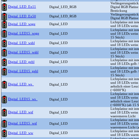
Verlängerungsstüc
Digital_LED_Ex11
Digital_LED_RGB
Digital RGB Platine
Bestückung
Verlängerungsstüc
Digital_LED_Ex50
Digital_LED_RGB
Digital RGB Platine
Lichtplatine mit in
Digital_LED_wsge
Digital_LED
und 18 LEDs weiss 
Lichtplatine mit in
Digital_LED15_wsge
Digital_LED
und 18 LEDs weiss 
15 Stück)
Lichtplatine mit in
Digital_LED_wsbl
Digital_LED
und 18 LEDs weiss 
Lichtplatine mit in
Digital_LED15_wsbl
Digital_LED
und 18 LEDs weiss 
15 Stück)
Lichtplatine mit in
Digital_LED_gebl
Digital_LED
und 18 LEDs gelb /
Lichtplatine mit in
Digital_LED15_gebl
Digital_LED
und 18 LEDs gelb /
15 Stück)
Lichtplatine mit in
und 18 LEDs weiss 
Digital_LED_ws_
Digital_LED
aehnlich einer Leuc
(~6000°K)
Lichtplatine mit in
und 18 LEDs weiss 
Digital_LED15_ws_
Digital_LED
aehnlich einer Leuc
(~6000°K) (ab 15 S
Lichtplatine mit in
Digital_LED_wsf
Digital_LED
und 18 LEDs weiss m
waeremeres Licht
Lichtplatine mit in
Digital_LED15_wsf
Digital_LED
und 18 LEDs weiss m
waeremeres Licht (
Lichtplatine mit in
Digital_LED_ww
Digital_LED
und 18 LEDs warm 
Lichtplatine mit in