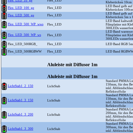
Flex_LED_10_ge
Flex_LED
Kleberücken 10cm
LED Band gelb auf 
Flex_LED_100_ge
Flex_LED
Kleberücken 100c
LED Band gelb auf 
Flex_LED_500_ge
Flex_LED
Kleberücken 5m x
LED Band kaltwei
Flex_LED_500_WP_wws
Flex_LED
Filmplatine mit K
300LEDs wasserfes
LED Band warmwe
Flex_LED_500_WP_ws
Flex_LED
Filmplatine mit K
300LEDs wasserfes
Flex_LED_500RGB_
Flex_LED
LED Band RGB 5m
Flex_LED_500RGBWW
Flex_LED
LED Band RGBWW
Aluleiste mit Diffusor 1m
Aluleiste mit Diffusor 1m
Standard PMMA Lich
150mm, für den Bet
LichtStab1_2_150
LichtStab
inkl. Abblendschla
Reflektroffolie
Standard PMMA Lich
150mm, für den Bet
LichtStab1_3_150
LichtStab
inkl. Abblendschla
Reflektroffolie
Standard PMMA Lich
200mm, für den Bet
LichtStab1_3_200
LichtStab
inkl. Abblendschla
Reflektroffolie
Standard PMMA Lich
300mm, für den Bet
LichtStab1_3_300
LichtStab
inkl. Abblendschla