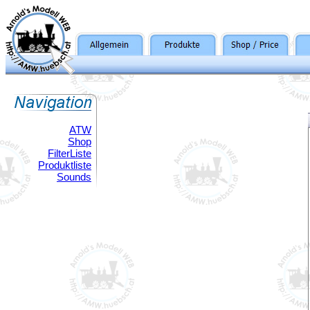
ATW
Shop
FilterListe
Produktliste
Sounds