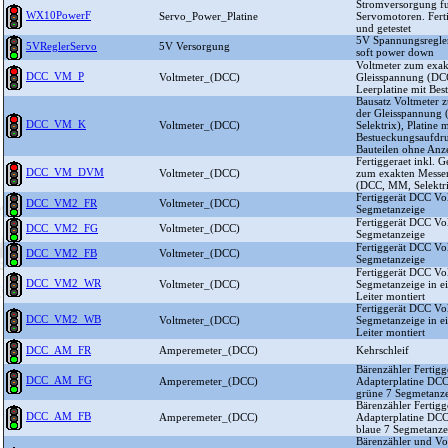
Stromversorgung 
WX10PowerF
Servo_Power_Platine
Servomotoren. Ferti
und getestet
5V Spannungsregler 
5VReglerServo
5V Versorgung
soft power down
Voltmeter zum exak
DCC_VM_P
Voltmeter_(DCC)
Gleisspannung (DCC
Leerplatine mit Be
Bausatz Voltmeter 
der Gleisspannung
DCC_VM_K
Voltmeter_(DCC)
Selektrix), Platine m
Bestueckungsaufdru
Bauteilen ohne Anz
Fertiggeraet inkl. 
DCC_VM_DVM
Voltmeter_(DCC)
zum exakten Messe
(DCC, MM, Selektr
Fertiggerät DCC Vol
DCC_VM2_FR
Voltmeter_(DCC)
Segmetanzeige
Fertiggerät DCC Vo
DCC_VM2_FG
Voltmeter_(DCC)
Segmetanzeige
Fertiggerät DCC Vo
DCC_VM2_FB
Voltmeter_(DCC)
Segmetanzeige
Fertiggerät DCC Vol
DCC_VM2_WR
Voltmeter_(DCC)
Segmetanzeige in 
Leiter montiert
Fertiggerät DCC Vo
DCC_VM2_WB
Voltmeter_(DCC)
Segmetanzeige in 
Leiter montiert
DCC_AM_FR
Amperemeter_(DCC)
Kehrschleif
Bärenzähler Fertigge
DCC_AM_FG
Amperemeter_(DCC)
Adapterplatine DC
grüne 7 Segmetanz
Bärenzähler Fertigge
DCC_AM_FB
Amperemeter_(DCC)
Adapterplatine DC
blaue 7 Segmetanze
Bärenzähler und Vol