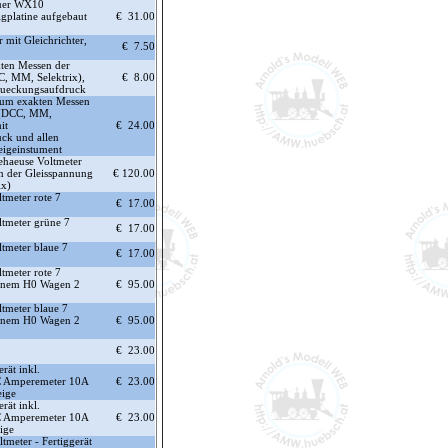
fuer WX10
gplatine aufgebaut
€ 31.00
mit Gleichrichter,
€ 7.50
ten Messen der
, MM, Selektrix),
€ 8.00
stueckungsaufdruck
zum exakten Messen
 (DCC, MM,
it
€ 24.00
ck und allen
eigeinstument
Gehaeuse Voltmeter
n der Gleisspannung
€ 120.00
ix)
tmeter rote 7
€ 17.00
ltmeter grüne 7
€ 17.00
ltmeter blaue 7
€ 17.00
tmeter rote 7
einem H0 Wagen 2
€ 95.00
ltmeter blaue 7
einem H0 Wagen 2
€ 95.00
€ 23.00
rät inkl.
C Amperemeter 10A
€ 23.00
eige
rät inkl.
C Amperemeter 10A
€ 23.00
ige
tmeter - Fertiggerät