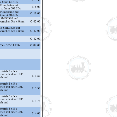
€ 5.50
 x 8mm 6LEDs
Filmplatine mit
€ 8.00
m x 8mm 60LEDs
Filmplatine mit
€ 18.00
 8mm 300LEDs
ß SMD3528 auf
leberücken 5m x 8mm
€ 42.00
t
iß SMD3528 auf
leberücken 5m x 8mm
€ 42.00
t
€ 42.00
 5m 5050 LEDs
€ 82.00
tstab 2 x 5 x
rieb mit einer LED
€ 3.50
uch und
tstab 3 x 5 x
rieb mit einer LED
€ 3.50
uch und
tstab 3 x 5 x
rieb mit einer LED
€ 3.75
uch und
tstab 3 x 5 x
rieb mit einer LED
€ 4.00
uch und