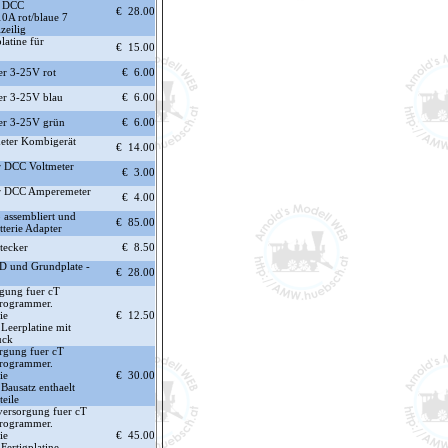
e DCC
€ 28.00
0A rot/blaue 7
zeilig
platine für
€ 15.00
er 3-25V rot
€ 6.00
er 3-25V blau
€ 6.00
er 3-25V grün
€ 6.00
eter Kombigerät
€ 14.00
 DCC Voltmeter
€ 3.00
r DCC Amperemeter
€ 4.00
 assembliert und
€ 85.00
tterie Adapter
tecker
€ 8.50
CD und Grundplate -
€ 28.00
rgung fuer cT
Programmer.
ie
€ 12.50
Leerplatine mit
uck
rgung fuer cT
Programmer.
ie
€ 30.00
Bausatz enthaelt
teile
versorgung fuer cT
Programmer.
ie
€ 45.00
Fertigplatine