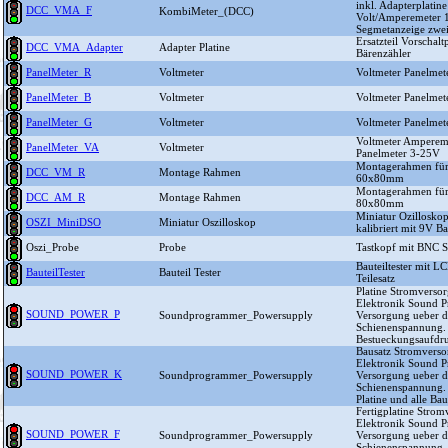
inkl. Adapterplatin
DCC_VMA_F
KombiMeter_(DCC)
Volt/Amperemeter 1
Segmetanzeige zwei
Ersatzteil Vorschalt
DCC_VMA_Adapter
Adapter Platine
Bärenzähler
PanelMeter_R
Voltmeter
Voltmeter Panelmet
PanelMeter_B
Voltmeter
Voltmeter Panelmet
PanelMeter_G
Voltmeter
Voltmeter Panelmet
Voltmeter Amperem
PanelMeter_VA
Voltmeter
Panelmeter 3-25V
Montagerahmen für
DCC_VM_R
Montage Rahmen
60x80mm
Montagerahmen fü
DCC_AM_R
Montage Rahmen
80x80mm
Miniatur Ozilloskop
OSZI_MiniDSO
Miniatur Oszilloskop
kalibriert mit 9V Ba
Oszi_Probe
Probe
Tastkopf mit BNC S
Bauteiltester mit L
BauteilTester
Bauteil Tester
Teilesatz
Platine Stromverso
Elektronik Sound 
SOUND_POWER_P
Soundprogrammer_Powersupply
Versorgung ueber d
Schienenspannung. 
Bestueckungsaufdr
Bausatz Stromverso
Elektronik Sound 
SOUND_POWER_K
Soundprogrammer_Powersupply
Versorgung ueber d
Schienenspannung. 
Platine und alle Bau
Fertigplatine Strom
Elektronik Sound 
SOUND_POWER_F
Soundprogrammer_Powersupply
Versorgung ueber d
Schienenspannung. 