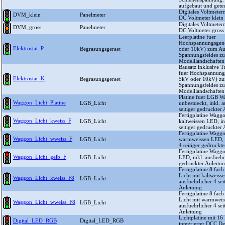
aufgebaut und getes
Digitales Voltmete
DVM_klein
Panelmeter
DC Voltmeter klein
Digitales Voltmete
DVM_gross
Panelmeter
DC Voltmeter gross
Leerplatine fuer
Hochspannungsgene
Elektrostat_P
Begrasungsgeraet
oder 10kV) zum Au
Spannungsfeldes z
Modelllandschaften
Bausatz inklusive 
fuer Hochspannungs
Elektrostat_K
Begrasungsgeraet
5kV oder 10kV) zu
Spannungsfeldes z
Modelllandschaften
Platine fuer LGB W
Waggon_Licht_Platine
LGB_Licht
unbestueckt, inkl. a
seitiger gedruckter
Fertigplatine Waggo
Waggon_Licht_kweiss_F
LGB_Licht
kaltweissen LED, in
seitiger gedruckter
Fertigplatine Waggo
Waggon_Licht_wweiss_F
LGB_Licht
warmweissen LED, i
4 seitiger gedruckt
Fertigplatine Waggo
Waggon_Licht_gelb_F
LGB_Licht
LED, inkl. ausfuehrl
gedruckter Anleitu
Fertigplatine 8 fa
Licht mit kaltweiss
Waggon_Licht_kweiss_F8
LGB_Licht
ausfuehrlicher 4 sei
Anleitung
Fertigplatine 8 fa
Licht mit warmweis
Waggon_Licht_wweiss_F8
LGB_Licht
ausfuehrlicher 4 sei
Anleitung
Lichtplatine mit 1
Digital_LED_RGB
Digital_LED_RGB
integrierter DCC D