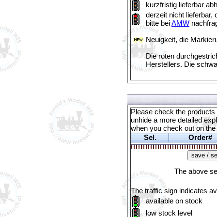
kurzfristig lieferbar a
derzeit nicht lieferba
bitte bei
AMW
nachfra
Neuigkeit, die Markier
Die roten durchgestric
Herstellers. Die schw
Please check the products y
unhide a more detailed expl
when you check out on th
Sel.
Order#
The above sel
The traffic sign indicates ava
available
on stock
low stock level