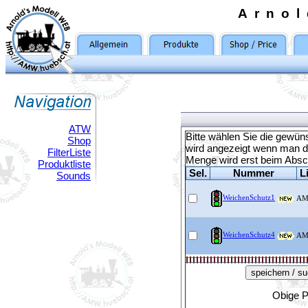
Arno
ATW
Bitte wählen Sie die gewü
Shop
wird angezeigt wenn man d
FilterListe
Menge wird erst beim Absch
Produktliste
Sel.
Nummer
L
Sounds
WeichenSchutz1
A
WeichenSchutz4
A
Obige P