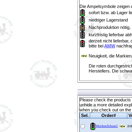
Die Ampelsymbole zeigen di
sofort bzw. ab Lager li
niedriger Lagerstand
Nachproduktion nötig,
kurzfristig lieferbar a
derzeit nicht lieferba
bitte bei
AMW
nachfra
Neuigkeit, die Markier
Die roten durchgestric
Herstellers. Die schw
Please check the products y
unhide a more detailed expl
when you check out on th
Sel.
Order#
V
WeichenSchutz1
A