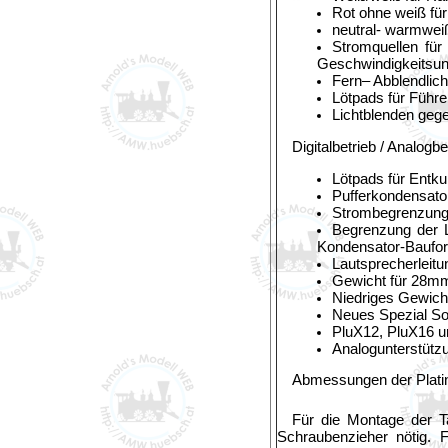
Rot ohne weiß fü
neutral- warmwei
Stromquellen für 
Geschwindigkeitsu
Fern– Abblendlich
Lötpads für Führe
Lichtblenden gege
Digitalbetrieb / Analogbe
Lötpads für Entku
Pufferkondensator
Strombegrenzung 
Begrenzung der L
Kondensator-Baufo
Lautsprecherleitun
Gewicht für 28mm
Niedriges Gewich
Neues Spezial So
PluX12, PluX16 
Analogunterstützu
Abmessungen der Plati
Für die Montage der T
Schraubenzieher nötig. F