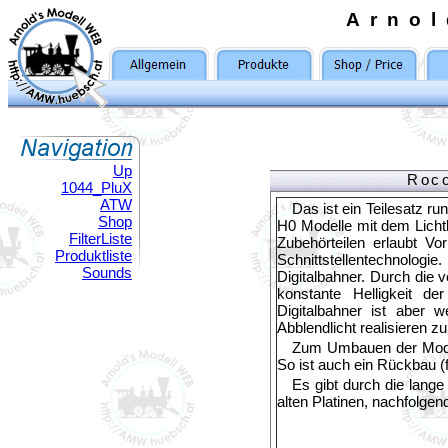
Arno
Up
Roco
1044_PluX
ATW
Das ist ein Teilesatz r
Shop
H0 Modelle mit dem Licht
FilterListe
Zubehörteilen erlaubt Vo
Produktliste
Schnittstellentechnolog
Sounds
Digitalbahner. Durch die 
konstante Helligkeit d
Digitalbahner ist aber
Abblendlicht realisieren z
Zum Umbauen der Model
So ist auch ein Rückbau (
Es gibt durch die lang
alten Platinen, nachfolgen