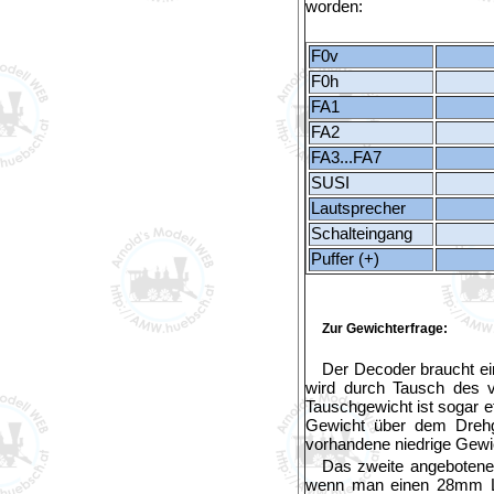
worden:
F0v
F0h
FA1
FA2
FA3...FA7
SUSI
Lautsprecher
Schalteingang
Puffer (+)
Zur Gewichterfrage:
Der Decoder braucht ei
wird durch Tausch des 
Tauschgewicht ist sogar e
Gewicht über dem Drehge
vorhandene niedrige Gewic
Das zweite angebotene 
wenn man einen 28mm La