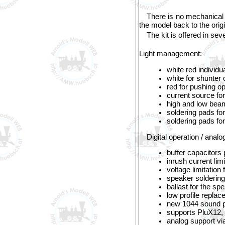
There is no mechanical 
the model back to the origi
The kit is offered in seve
Light management:
white red individua
white for shunter 
red for pushing op
current source for
high and low bea
soldering pads for
soldering pads fo
Digital operation / analo
buffer capacitors 
inrush current limi
voltage limitation
speaker soldering
ballast for the s
low profile repla
new 1044 sound p
supports PluX12,
analog support v