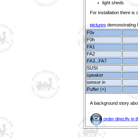
light sheds
For installation there is
pictures
demonstrating h
F0v
F0h
FA1
FA2
FA3...FA7
SUSI
speaker
sensor in
Puffer (+)
A background story abo
order directly i