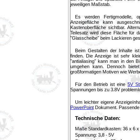
jeweiligen Maßstab.
Es werden Fertigmodelle, op
Anzeigefläche kann ausgeschni
Kastenoberfläche sichtbar. Alter
Teilesatz wird diese Fläche für d
"Glasscheibe" beim Lackieren ges
Beim Gestalten der Inhalte is
finden. Die Anzeige ist sehr kle
"antialiasing" kann man in den 
umgehen kann. Dennoch bietet 
großformatigen Motiven wie Werbep
Für den Betrieb ist eine
5V St
Spannungen bis zu 3.8V probleml
Um leichter eigene Anzeigeính
PowerPoint
Dokument. Passende P
Technische Daten:
Maße Standardkasten: 36 x 6 x
Spannung: 3,8 - 5V