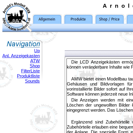
Arno
Up
Anl. Anzeigekasten
ATW
Die LCD Anzeigekästen ermög
Shop
können veränderbare Inhalte wie 
FilterListe
Produktliste
AMW bietet einen Modellbau ta
Sounds
Gehäusen und Bildvorlagen für 
vorinstallierte Bilder sofort auf I
Software können jederzeit neue In
Die Anzeigen werden mit eine
Löschen der ungewollten Bilder
eingegrenzt werden. Das Löschen er
Ergänzend sind Zubehörteile 
Zubehörteile erlauben eine beque
der Anlage. Die spezielle Form 