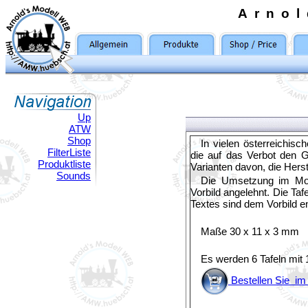
Arno
Up
ATW
Shop
In vielen österreichis
FilterListe
die auf das Verbot den 
Produktliste
Varianten davon, die Hers
Sounds
Die Umsetzung im Mod
Vorbild angelehnt. Die Ta
Textes sind dem Vorbild e
Maße 30 x 11 x 3 mm
Es werden 6 Tafeln mit 1
Bestellen Sie i