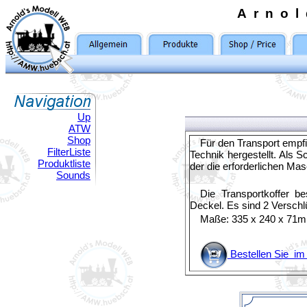
Arno
Up
ATW
Shop
Für den Transport empfi
FilterListe
Technik hergestellt. Als 
Produktliste
der die erforderlichen M
Sounds
Die Transportkoffer b
Deckel. Es sind 2 Versch
Maße: 335 x 240 x 71
Bestellen Sie i