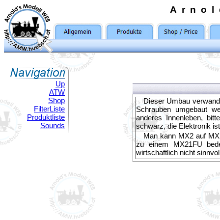
Arno
Up
ATW
Shop
Dieser Umbau verwandel
FilterListe
Schrauben umgebaut we
Produktliste
anderes Innenleben, bit
Sounds
schwarz, die Elektronik i
Man kann MX2 auf MX
zu einem MX21FU bedeut
wirtschaftlich nicht sinnvol