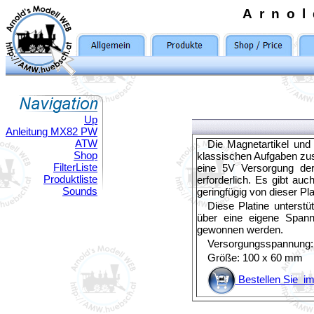
Arno
Up
Anleitung MX82 PW
ATW
Die Magnetartikel un
Shop
klassischen Aufgaben zusä
FilterListe
eine 5V Versorgung der
Produktliste
erforderlich. Es gibt au
Sounds
geringfügig von dieser Pla
Diese Platine unterst
über eine eigene Span
gewonnen werden.
Versorgungsspannung:
Größe: 100 x 60 mm
Bestellen Sie 