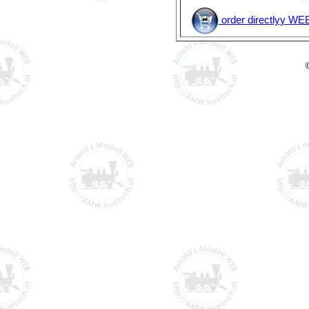
order directly
y
WEB