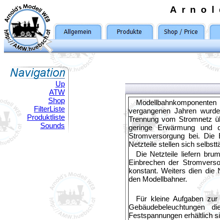
Arno
Up
ATW
Shop
Modellbahnkomponenten 
FilterListe
vergangenen Jahren wurden
Produktliste
Trennung vom Stromnetz übe
Sounds
geringe Erwärmung und da
Stromversorgung bei. Die
Netzteile stellen sich selbst
Die Netzteile liefern bru
Einbrechen der Stromversor
konstant. Weiters dien die N
den Modellbahner.
Für kleine Aufgaben zu
Gebäudebeleuchtungen di
Festspannungen erhältlich si