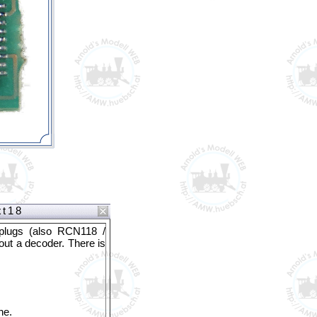
xt18
plugs (also
RCN118 /
out a decoder. There is
ne.