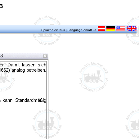
B
Sprache ein/aus | Language on/off -->
18
ker. Damit lassen sich
662) analog betreiben.
en kann. Standardmäßig