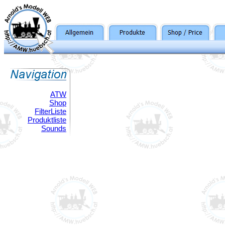
ATW
Shop
FilterListe
Produktliste
Sounds