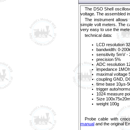
T
he DSO Shell oscillos
voltage. The assembled ins
The instrument allows 
simple volt meters. The ca
very easy to use the meter
technical data:
LCD resolution 32
bandwidth: 0-20
sensitivity 5mV -
precision 5%
ADC resolution 12
impedance 1MO
maximal voltage 
coupling GND, 
time base 10µs-5
trigger auto/normal
1024 measure poin
Size 100x75x20
weight 100g
Probe cable with croc
manual
and the original E