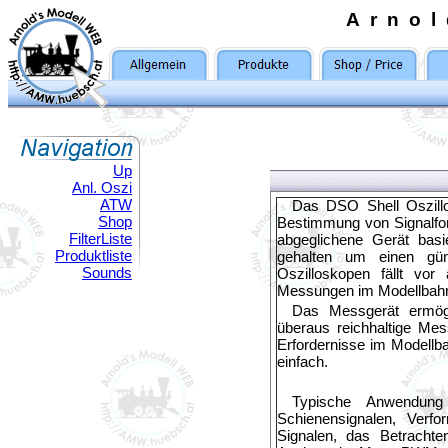
Arno
Up
Anl. Oszi
ATW
Das DSO Shell Oszillo
Shop
Bestimmung von Signalfo
FilterListe
abgeglichene Gerät basi
Produktliste
gehalten um einen gün
Sounds
Oszilloskopen fällt vo
Messungen im Modellbahnb
Das Messgerät ermögl
überaus reichhaltige Me
Erfordernisse im Modellba
einfach.
Typische Anwendung
Schienensignalen, Verf
Signalen, das Betrach