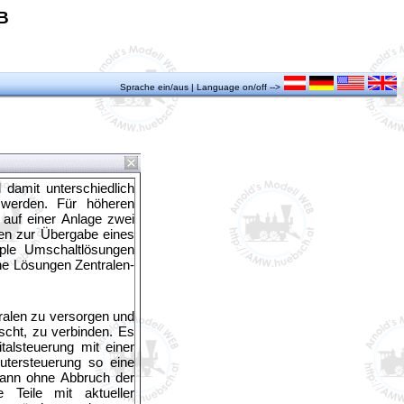
B
Sprache ein/aus | Language on/off -->
 damit unterschiedlich
n werden. Für höheren
 auf einer Anlage zwei
en zur Übergabe eines
ple Umschaltlösungen
che Lösungen Zentralen-
ralen zu versorgen und
ascht, zu verbinden. Es
talsteuerung mit einer
utersteuerung so eine
 kann ohne Abbruch der
 Teile mit aktueller