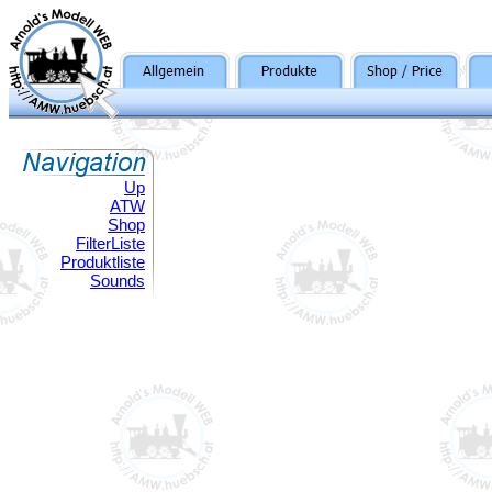
Up
ATW
Shop
FilterListe
Produktliste
Sounds