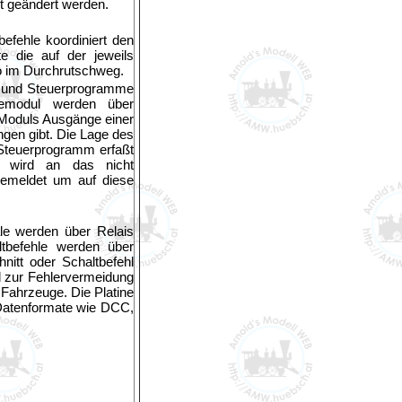
t geändert werden.
efehle koordiniert den
te die auf der jeweils
o im Durchrutschweg.
en und Steuerprogramme
bemodul werden über
 Moduls Ausgänge einer
ngen gibt. Die Lage des
Steuerprogramm erfaßt
n wird an das nicht
 gemeldet um auf diese
nale werden über Relais
ltbefehle werden über
nitt oder Schaltbefehl
d zur Fehlervermeidung
r Fahrzeuge. Die Platine
 Datenformate wie DCC,