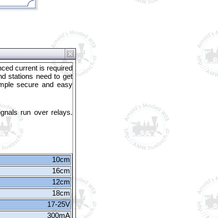
ced current is required
nd stations need to get
imple secure and easy
gnals run over relays.
10cm
16cm
12cm
18cm
17-25V
300mA