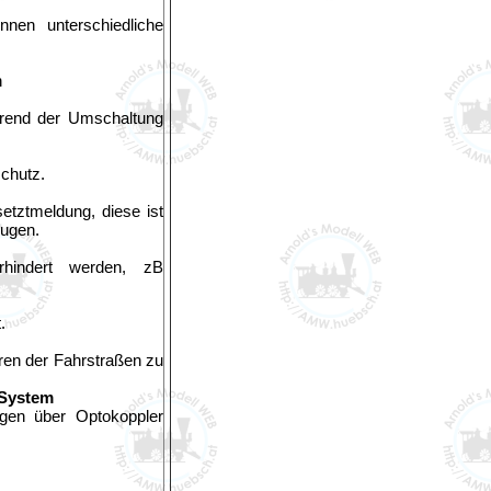
önnen unterschiedliche
n
ährend der Umschaltung
schutz.
tztmeldung, diese ist
ugen.
rhindert werden, zB
.
ren der Fahrstraßen zu
 System
ngen über Optokoppler