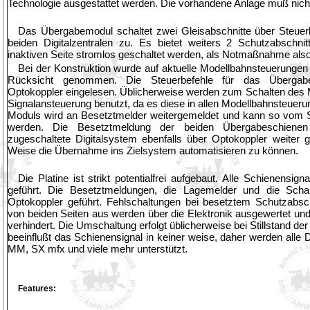
Technologie ausgestattet werden. Die vorhandene Anlage muß nich
Das Übergabemodul schaltet zwei Gleisabschnitte über Steuerb
beiden Digitalzentralen zu. Es bietet weiters 2 Schutzabschnit
inaktiven Seite stromlos geschaltet werden, als Notmaßnahme als
Bei der Konstruktion wurde auf aktuelle Modellbahnsteuerung
Rücksicht genommen. Die Steuerbefehle für das Überga
Optokoppler eingelesen. Üblicherweise werden zum Schalten des
Signalansteuerung benutzt, da es diese in allen Modellbahnsteueru
Moduls wird an Besetztmelder weitergemeldet und kann so vom 
werden. Die Besetztmeldung der beiden Übergabeschiene
zugeschaltete Digitalsystem ebenfalls über Optokoppler weiter
Weise die Übernahme ins Zielsystem automatisieren zu können.
Die Platine ist strikt potentialfrei aufgebaut. Alle Schienensig
geführt. Die Besetztmeldungen, die Lagemelder und die Scha
Optokoppler geführt. Fehlschaltungen bei besetztem Schutzabsch
von beiden Seiten aus werden über die Elektronik ausgewertet un
verhindert. Die Umschaltung erfolgt üblicherweise bei Stillstand de
beeinflußt das Schienensignal in keiner weise, daher werden alle
MM, SX mfx und viele mehr unterstützt.
Features: