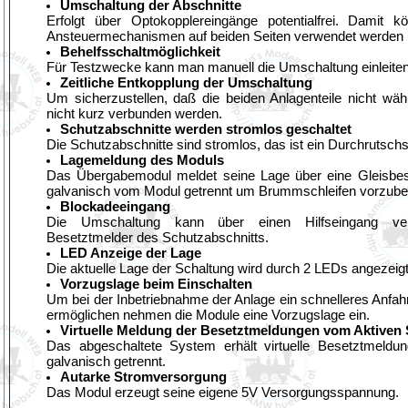
Umschaltung der Abschnitte
Erfolgt über Optokopplereingänge potentialfrei. Damit k
Ansteuermechanismen auf beiden Seiten verwendet werden
Behelfsschaltmöglichkeit
Für Testzwecke kann man manuell die Umschaltung einleite
Zeitliche Entkopplung der Umschaltung
Um sicherzustellen, daß die beiden Anlagenteile nicht w
nicht kurz verbunden werden.
Schutzabschnitte werden stromlos geschaltet
Die Schutzabschnitte sind stromlos, das ist ein Durchrutsch
Lagemeldung des Moduls
Das Übergabemodul meldet seine Lage über eine Gleisbese
galvanisch vom Modul getrennt um Brummschleifen vorzube
Blockadeeingang
Die Umschaltung kann über einen Hilfseingang ve
Besetztmelder des Schutzabschnitts.
LED Anzeige der Lage
Die aktuelle Lage der Schaltung wird durch 2 LEDs angezeigt
Vorzugslage beim Einschalten
Um bei der Inbetriebnahme der Anlage ein schnelleres Anfah
ermöglichen nehmen die Module eine Vorzugslage ein.
Virtuelle Meldung der Besetztmeldungen vom Aktiven
Das abgeschaltete System erhält virtuelle Besetztmeldu
galvanisch getrennt.
Autarke Stromversorgung
Das Modul erzeugt seine eigene 5V Versorgungsspannung.