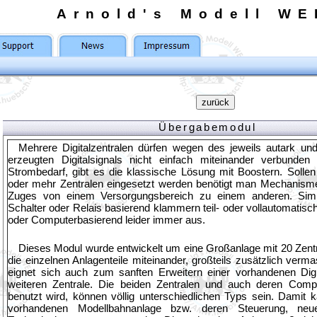
Arnold's Modell WE
Übergabemodul
Mehrere Digitalzentralen dürfen wegen des jeweils autark und
erzeugten Digitalsignals nicht einfach miteinander verbunde
Strombedarf, gibt es die klassische Lösung mit Boostern. Sollen
oder mehr Zentralen eingesetzt werden benötigt man Mechanism
Zuges von einem Versorgungsbereich zu einem anderen. Sim
Schalter oder Relais basierend klammern teil- oder vollautomatis
oder Computerbasierend leider immer aus.
Dieses Modul wurde entwickelt um eine Großanlage mit 20 Zent
die einzelnen Anlagenteile miteinander, großteils zusätzlich verm
eignet sich auch zum sanften Erweitern einer vorhandenen Digi
weiteren Zentrale. Die beiden Zentralen und auch deren Comp
benutzt wird, können völlig unterschiedlichen Typs sein. Damit
vorhandenen Modellbahnanlage bzw. deren Steuerung, neue