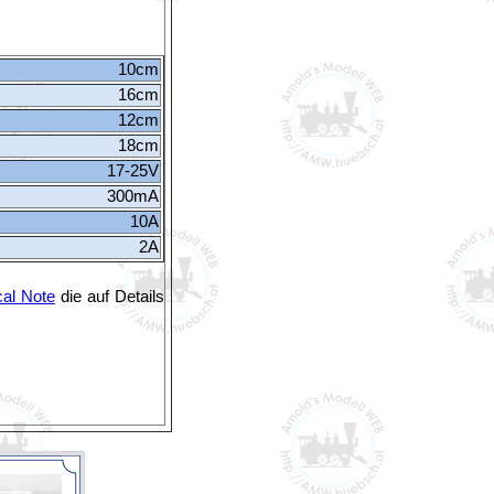
10cm
16cm
12cm
18cm
17-25V
300mA
10A
2A
cal Note
die auf Details