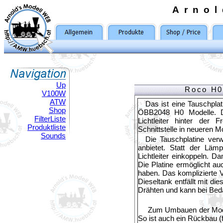
Arno
Up
Roco H0
V100W
ATW
Das ist eine Tauschpl
Shop
ÖBB2048 H0 Modelle. D
FilterListe
Lichtleiter hinter der
Produktliste
Schnittstelle in neueren M
Sounds
Die Tauschplatine ver
anbietet. Statt der Läm
Lichtleiter einkoppeln. D
Die Platine ermöglicht auc
haben. Das komplizierte 
Dieseltank entfällt mit di
Drähten und kann bei Beda
Zum Umbauen der Model
So ist auch ein Rückbau (