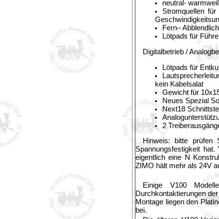
neutral- warmwei
Stromquellen für 
Geschwindigkeitsu
Fern– Abblendlic
Lötpads für Führe
Digitalbetrieb / Analogbe
Lötpads für Entku
Lautsprecherleit
kein Kabelsalat
Gewicht für 10x1
Neues Spezial So
Next18 Schnittste
Analogunterstütz
2 Treiberausgäng
Hinweis: bitte prüfe
Spannungsfestigkeit hat.
eigentlich eine N Konstr
ZIMO hält mehr als 24V au
Einige V100 Modell
Durchkontaktierungen der 
Montage liegen den Platin
bei.