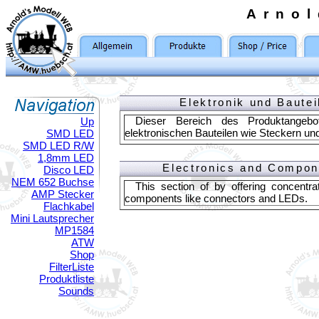
Arno
Elektronik und Bautei
Dieser Bereich des Produktangeb
Up
elektronischen Bauteilen wie Steckern u
SMD LED
SMD LED R/W
1,8mm LED
Electronics and Compon
Disco LED
NEM 652 Buchse
This section of by offering concentra
AMP Stecker
components like connectors and LEDs.
Flachkabel
Mini Lautsprecher
MP1584
ATW
Shop
FilterListe
Produktliste
Sounds